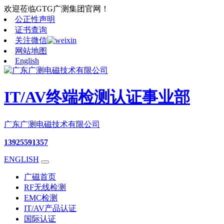
欢迎莅临GTG广测集团官网！
公正性声明
证书查询
关注微信
网站地图
English
IT/AV终端检测认证事业部
广东广测电磁技术有限公司
13925591357
ENGLISH
广磁首页
RF无线检测
EMC检测
IT/AV产品认证
国际认证