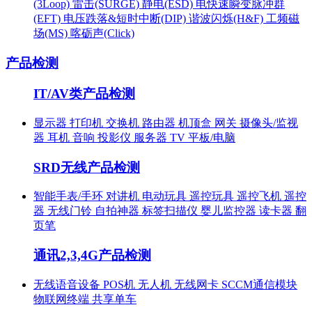
(3Loop)
雷击(SURGE)
静电(ESD)
电快速瞬变脉冲群
(EFT)
电压跌落&短时中断(DIP)
谐波闪烁(H&F)
工频磁
场(MS)
喀砺声(Click)
产品检测
IT/AV类产品检测
显示器
打印机
交换机
路由器
机顶盒
网关
摄像头/监视
器
耳机
音响
投影仪
服务器
TV
平板/电脑
SRD无线产品检测
智能手表/手环
对讲机
电动玩具
遥控玩具
遥控飞机
遥控
器
无线门铃
自拍神器
标签扫描仪
婴儿监控器
读卡器
翻
页笔
通讯2,3,4G产品检测
无线语音设备
POS机
无人机
无线网卡
SCCM通信模块
物联网终端
共享单车