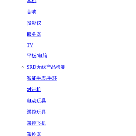
耳机
音响
投影仪
服务器
TV
平板/电脑
SRD无线产品检测
智能手表/手环
对讲机
电动玩具
遥控玩具
遥控飞机
遥控器