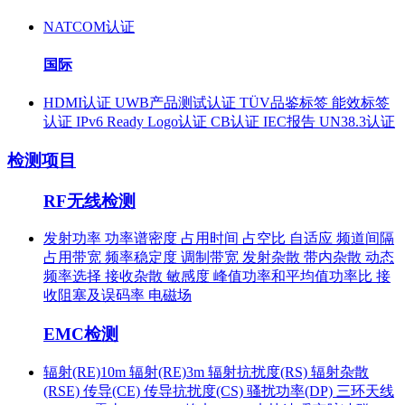
NATCOM认证
国际
HDMI认证
UWB产品测试认证
TÜV品鉴标签
能效标签
认证
IPv6 Ready Logo认证
CB认证
IEC报告
UN38.3认证
检测项目
RF无线检测
发射功率
功率谱密度
占用时间
占空比
自适应
频道间隔
占用带宽
频率稳定度
调制带宽
发射杂散
带内杂散
动态
频率选择
接收杂散
敏感度
峰值功率和平均值功率比
接
收阻塞及误码率
电磁场
EMC检测
辐射(RE)10m
辐射(RE)3m
辐射抗扰度(RS)
辐射杂散
(RSE)
传导(CE)
传导抗扰度(CS)
骚扰功率(DP)
三环天线