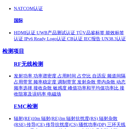
NATCOM认证
国际
HDMI认证
UWB产品测试认证
TÜV品鉴标签
能效标签
认证
IPv6 Ready Logo认证
CB认证
IEC报告
UN38.3认证
检测项目
RF无线检测
发射功率
功率谱密度
占用时间
占空比
自适应
频道间隔
占用带宽
频率稳定度
调制带宽
发射杂散
带内杂散
动态
频率选择
接收杂散
敏感度
峰值功率和平均值功率比
接
收阻塞及误码率
电磁场
EMC检测
辐射(RE)10m
辐射(RE)3m
辐射抗扰度(RS)
辐射杂散
(RSE)
传导(CE)
传导抗扰度(CS)
骚扰功率(DP)
三环天线