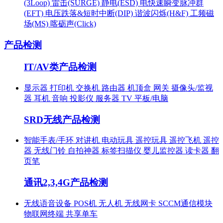
(3Loop)
雷击(SURGE)
静电(ESD)
电快速瞬变脉冲群
(EFT)
电压跌落&短时中断(DIP)
谐波闪烁(H&F)
工频磁
场(MS)
喀砺声(Click)
产品检测
IT/AV类产品检测
显示器
打印机
交换机
路由器
机顶盒
网关
摄像头/监视
器
耳机
音响
投影仪
服务器
TV
平板/电脑
SRD无线产品检测
智能手表/手环
对讲机
电动玩具
遥控玩具
遥控飞机
遥控
器
无线门铃
自拍神器
标签扫描仪
婴儿监控器
读卡器
翻
页笔
通讯2,3,4G产品检测
无线语音设备
POS机
无人机
无线网卡
SCCM通信模块
物联网终端
共享单车