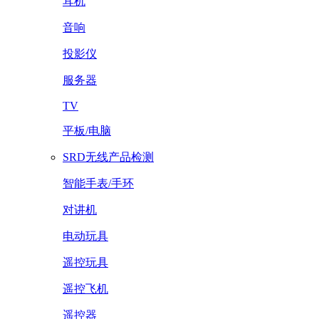
耳机
音响
投影仪
服务器
TV
平板/电脑
SRD无线产品检测
智能手表/手环
对讲机
电动玩具
遥控玩具
遥控飞机
遥控器