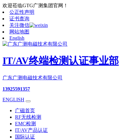
欢迎莅临GTG广测集团官网！
公正性声明
证书查询
关注微信
网站地图
English
IT/AV终端检测认证事业部
广东广测电磁技术有限公司
13925591357
ENGLISH
广磁首页
RF无线检测
EMC检测
IT/AV产品认证
国际认证