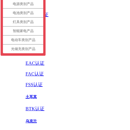
英国
电源类别产品
电池类别产品
UKCA认证
灯具类别产品
德国
智能家电产品
GS认证
电动车类别产品
光储充类别产品
俄罗斯
EAC认证
FAC认证
FSS认证
土耳其
BTK认证
乌克兰