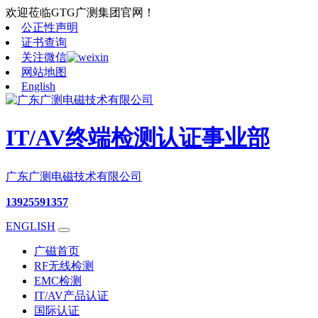
欢迎莅临GTG广测集团官网！
公正性声明
证书查询
关注微信
网站地图
English
IT/AV终端检测认证事业部
广东广测电磁技术有限公司
13925591357
ENGLISH
广磁首页
RF无线检测
EMC检测
IT/AV产品认证
国际认证