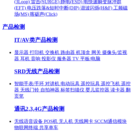
(3Loop)
雷击(SURGE)
静电(ESD)
电快速瞬变脉冲群
(EFT)
电压跌落&短时中断(DIP)
谐波闪烁(H&F)
工频磁
场(MS)
喀砺声(Click)
产品检测
IT/AV类产品检测
显示器
打印机
交换机
路由器
机顶盒
网关
摄像头/监视
器
耳机
音响
投影仪
服务器
TV
平板/电脑
SRD无线产品检测
智能手表/手环
对讲机
电动玩具
遥控玩具
遥控飞机
遥控
器
无线门铃
自拍神器
标签扫描仪
婴儿监控器
读卡器
翻
页笔
通讯2,3,4G产品检测
无线语音设备
POS机
无人机
无线网卡
SCCM通信模块
物联网终端
共享单车