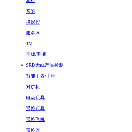
耳机
音响
投影仪
服务器
TV
平板/电脑
SRD无线产品检测
智能手表/手环
对讲机
电动玩具
遥控玩具
遥控飞机
遥控器