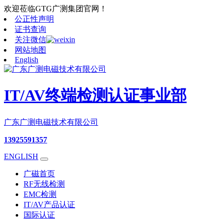
欢迎莅临GTG广测集团官网！
公正性声明
证书查询
关注微信
网站地图
English
IT/AV终端检测认证事业部
广东广测电磁技术有限公司
13925591357
ENGLISH
广磁首页
RF无线检测
EMC检测
IT/AV产品认证
国际认证