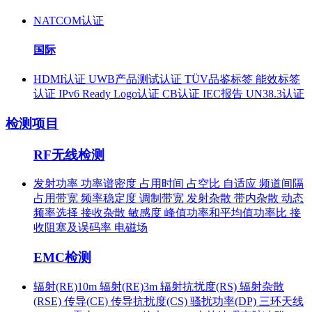
NATCOM认证
国际
HDMI认证
UWB产品测试认证
TÜV品鉴标签
能效标签
认证
IPv6 Ready Logo认证
CB认证
IEC报告
UN38.3认证
检测项目
RF无线检测
发射功率
功率谱密度
占用时间
占空比
自适应
频道间隔
占用带宽
频率稳定度
调制带宽
发射杂散
带内杂散
动态
频率选择
接收杂散
敏感度
峰值功率和平均值功率比
接
收阻塞及误码率
电磁场
EMC检测
辐射(RE)10m
辐射(RE)3m
辐射抗扰度(RS)
辐射杂散
(RSE)
传导(CE)
传导抗扰度(CS)
骚扰功率(DP)
三环天线