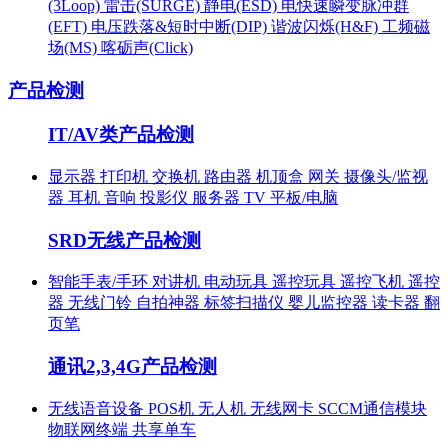
(3Loop)
雷击(SURGE)
静电(ESD)
电快速瞬变脉冲群
(EFT)
电压跌落&短时中断(DIP)
谐波闪烁(H&F)
工频磁
场(MS)
喀砺声(Click)
产品检测
IT/AV类产品检测
显示器
打印机
交换机
路由器
机顶盒
网关
摄像头/监视
器
耳机
音响
投影仪
服务器
TV
平板/电脑
SRD无线产品检测
智能手表/手环
对讲机
电动玩具
遥控玩具
遥控飞机
遥控
器
无线门铃
自拍神器
标签扫描仪
婴儿监控器
读卡器
翻
页笔
通讯2,3,4G产品检测
无线语音设备
POS机
无人机
无线网卡
SCCM通信模块
物联网终端
共享单车