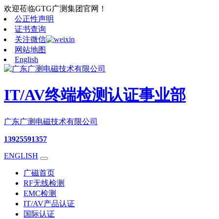
欢迎莅临GTG广测集团官网！
公正性声明
证书查询
关注微信
网站地图
English
IT/AV终端检测认证事业部
广东广测电磁技术有限公司
13925591357
ENGLISH
广磁首页
RF无线检测
EMC检测
IT/AV产品认证
国际认证