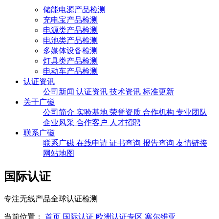
储能电源产品检测
充电宝产品检测
电源类产品检测
电池类产品检测
多媒体设备检测
灯具类产品检测
电动车产品检测
认证资讯
公司新闻
认证资讯
技术资讯
标准更新
关于广磁
公司简介
实验基地
荣誉资质
合作机构
专业团队
企业风采
合作客户
人才招聘
联系广磁
联系广磁
在线申请
证书查询
报告查询
友情链接
网站地图
国际认证
专注无线产品全球认证检测
当前位置：
首页
国际认证
欧洲认证专区
塞尔维亚