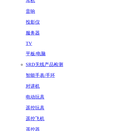
耳机
音响
投影仪
服务器
TV
平板/电脑
SRD无线产品检测
智能手表/手环
对讲机
电动玩具
遥控玩具
遥控飞机
遥控器