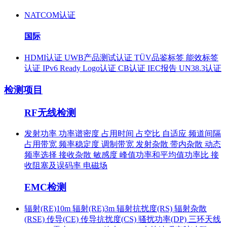
NATCOM认证
国际
HDMI认证
UWB产品测试认证
TÜV品鉴标签
能效标签
认证
IPv6 Ready Logo认证
CB认证
IEC报告
UN38.3认证
检测项目
RF无线检测
发射功率
功率谱密度
占用时间
占空比
自适应
频道间隔
占用带宽
频率稳定度
调制带宽
发射杂散
带内杂散
动态
频率选择
接收杂散
敏感度
峰值功率和平均值功率比
接
收阻塞及误码率
电磁场
EMC检测
辐射(RE)10m
辐射(RE)3m
辐射抗扰度(RS)
辐射杂散
(RSE)
传导(CE)
传导抗扰度(CS)
骚扰功率(DP)
三环天线