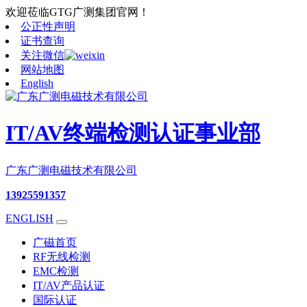
欢迎莅临GTG广测集团官网！
公正性声明
证书查询
关注微信
网站地图
English
IT/AV终端检测认证事业部
广东广测电磁技术有限公司
13925591357
ENGLISH
广磁首页
RF无线检测
EMC检测
IT/AV产品认证
国际认证