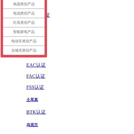
英国
电源类别产品
电池类别产品
UKCA认证
灯具类别产品
德国
智能家电产品
GS认证
电动车类别产品
光储充类别产品
俄罗斯
EAC认证
FAC认证
FSS认证
土耳其
BTK认证
乌克兰