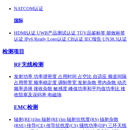
NATCOM认证
国际
HDMI认证
UWB产品测试认证
TÜV品鉴标签
能效标签
认证
IPv6 Ready Logo认证
CB认证
IEC报告
UN38.3认证
检测项目
RF无线检测
发射功率
功率谱密度
占用时间
占空比
自适应
频道间隔
占用带宽
频率稳定度
调制带宽
发射杂散
带内杂散
动态
频率选择
接收杂散
敏感度
峰值功率和平均值功率比
接
收阻塞及误码率
电磁场
EMC检测
辐射(RE)10m
辐射(RE)3m
辐射抗扰度(RS)
辐射杂散
(RSE)
传导(CE)
传导抗扰度(CS)
骚扰功率(DP)
三环天线