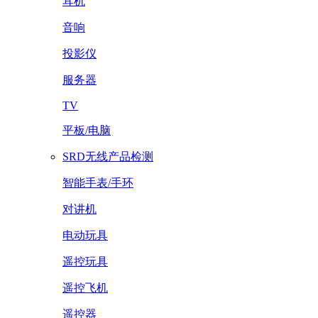
耳机
音响
投影仪
服务器
TV
平板/电脑
SRD无线产品检测
智能手表/手环
对讲机
电动玩具
遥控玩具
遥控飞机
遥控器