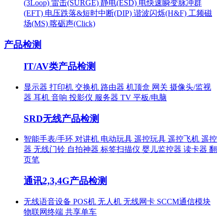
(3Loop)
雷击(SURGE)
静电(ESD)
电快速瞬变脉冲群
(EFT)
电压跌落&短时中断(DIP)
谐波闪烁(H&F)
工频磁
场(MS)
喀砺声(Click)
产品检测
IT/AV类产品检测
显示器
打印机
交换机
路由器
机顶盒
网关
摄像头/监视
器
耳机
音响
投影仪
服务器
TV
平板/电脑
SRD无线产品检测
智能手表/手环
对讲机
电动玩具
遥控玩具
遥控飞机
遥控
器
无线门铃
自拍神器
标签扫描仪
婴儿监控器
读卡器
翻
页笔
通讯2,3,4G产品检测
无线语音设备
POS机
无人机
无线网卡
SCCM通信模块
物联网终端
共享单车