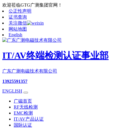
欢迎莅临GTG广测集团官网！
公正性声明
证书查询
关注微信
网站地图
English
IT/AV终端检测认证事业部
广东广测电磁技术有限公司
13925591357
ENGLISH
广磁首页
RF无线检测
EMC检测
IT/AV产品认证
国际认证