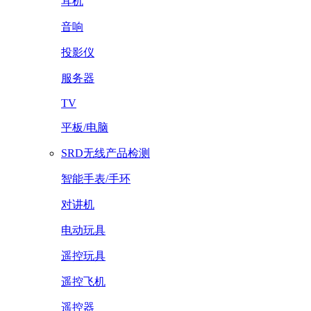
耳机
音响
投影仪
服务器
TV
平板/电脑
SRD无线产品检测
智能手表/手环
对讲机
电动玩具
遥控玩具
遥控飞机
遥控器