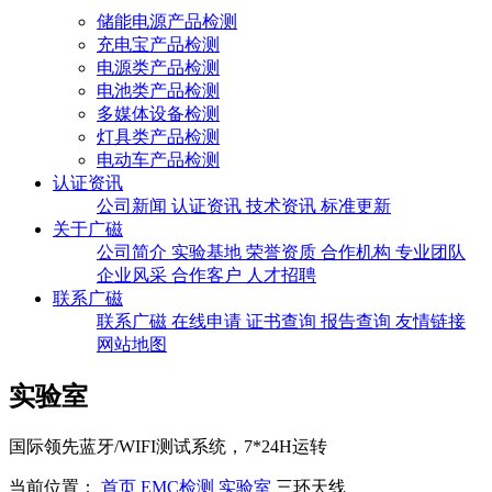
储能电源产品检测
充电宝产品检测
电源类产品检测
电池类产品检测
多媒体设备检测
灯具类产品检测
电动车产品检测
认证资讯
公司新闻
认证资讯
技术资讯
标准更新
关于广磁
公司简介
实验基地
荣誉资质
合作机构
专业团队
企业风采
合作客户
人才招聘
联系广磁
联系广磁
在线申请
证书查询
报告查询
友情链接
网站地图
实验室
国际领先蓝牙/WIFI测试系统，7*24H运转
当前位置：
首页
EMC检测
实验室
三环天线