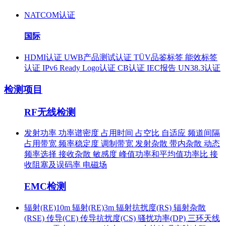
NATCOM认证
国际
HDMI认证
UWB产品测试认证
TÜV品鉴标签
能效标签
认证
IPv6 Ready Logo认证
CB认证
IEC报告
UN38.3认证
检测项目
RF无线检测
发射功率
功率谱密度
占用时间
占空比
自适应
频道间隔
占用带宽
频率稳定度
调制带宽
发射杂散
带内杂散
动态
频率选择
接收杂散
敏感度
峰值功率和平均值功率比
接
收阻塞及误码率
电磁场
EMC检测
辐射(RE)10m
辐射(RE)3m
辐射抗扰度(RS)
辐射杂散
(RSE)
传导(CE)
传导抗扰度(CS)
骚扰功率(DP)
三环天线