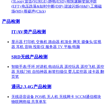
(3Loop)
雷击(SURGE)
静电(ESD)
电快速瞬变脉冲群
(EFT)
电压跌落&短时中断(DIP)
谐波闪烁(H&F)
工频磁
场(MS)
喀砺声(Click)
产品检测
IT/AV类产品检测
显示器
打印机
交换机
路由器
机顶盒
网关
摄像头/监视
器
耳机
音响
投影仪
服务器
TV
平板/电脑
SRD无线产品检测
智能手表/手环
对讲机
电动玩具
遥控玩具
遥控飞机
遥控
器
无线门铃
自拍神器
标签扫描仪
婴儿监控器
读卡器
翻
页笔
通讯2,3,4G产品检测
无线语音设备
POS机
无人机
无线网卡
SCCM通信模块
物联网终端
共享单车