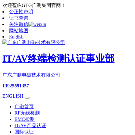
欢迎莅临GTG广测集团官网！
公正性声明
证书查询
关注微信
网站地图
English
IT/AV终端检测认证事业部
广东广测电磁技术有限公司
13925591357
ENGLISH
广磁首页
RF无线检测
EMC检测
IT/AV产品认证
国际认证