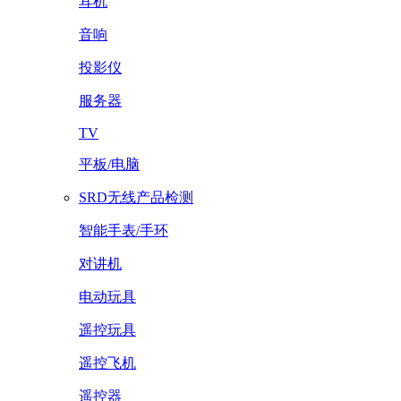
耳机
音响
投影仪
服务器
TV
平板/电脑
SRD无线产品检测
智能手表/手环
对讲机
电动玩具
遥控玩具
遥控飞机
遥控器