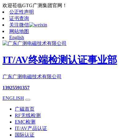
欢迎莅临GTG广测集团官网！
公正性声明
证书查询
关注微信
网站地图
English
IT/AV终端检测认证事业部
广东广测电磁技术有限公司
13925591357
ENGLISH
广磁首页
RF无线检测
EMC检测
IT/AV产品认证
国际认证