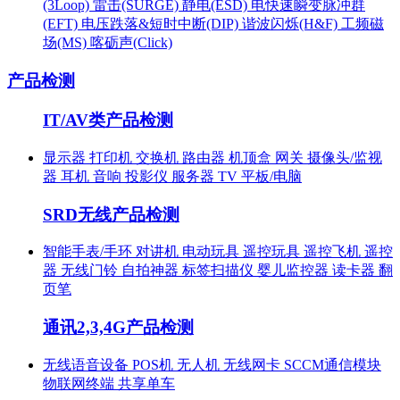
(3Loop)
雷击(SURGE)
静电(ESD)
电快速瞬变脉冲群
(EFT)
电压跌落&短时中断(DIP)
谐波闪烁(H&F)
工频磁
场(MS)
喀砺声(Click)
产品检测
IT/AV类产品检测
显示器
打印机
交换机
路由器
机顶盒
网关
摄像头/监视
器
耳机
音响
投影仪
服务器
TV
平板/电脑
SRD无线产品检测
智能手表/手环
对讲机
电动玩具
遥控玩具
遥控飞机
遥控
器
无线门铃
自拍神器
标签扫描仪
婴儿监控器
读卡器
翻
页笔
通讯2,3,4G产品检测
无线语音设备
POS机
无人机
无线网卡
SCCM通信模块
物联网终端
共享单车