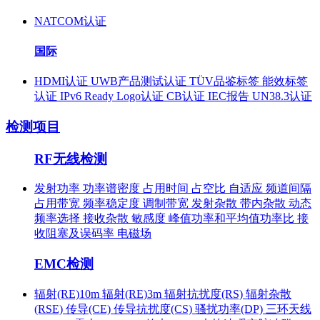
NATCOM认证
国际
HDMI认证
UWB产品测试认证
TÜV品鉴标签
能效标签
认证
IPv6 Ready Logo认证
CB认证
IEC报告
UN38.3认证
检测项目
RF无线检测
发射功率
功率谱密度
占用时间
占空比
自适应
频道间隔
占用带宽
频率稳定度
调制带宽
发射杂散
带内杂散
动态
频率选择
接收杂散
敏感度
峰值功率和平均值功率比
接
收阻塞及误码率
电磁场
EMC检测
辐射(RE)10m
辐射(RE)3m
辐射抗扰度(RS)
辐射杂散
(RSE)
传导(CE)
传导抗扰度(CS)
骚扰功率(DP)
三环天线