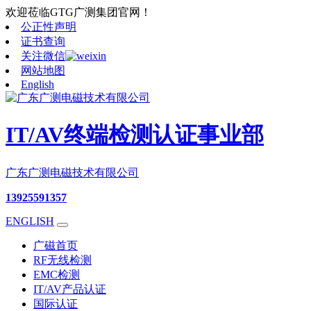
欢迎莅临GTG广测集团官网！
公正性声明
证书查询
关注微信
网站地图
English
IT/AV终端检测认证事业部
广东广测电磁技术有限公司
13925591357
ENGLISH
广磁首页
RF无线检测
EMC检测
IT/AV产品认证
国际认证