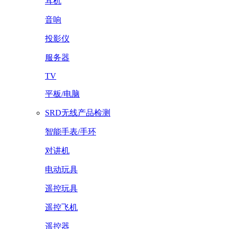
耳机
音响
投影仪
服务器
TV
平板/电脑
SRD无线产品检测
智能手表/手环
对讲机
电动玩具
遥控玩具
遥控飞机
遥控器