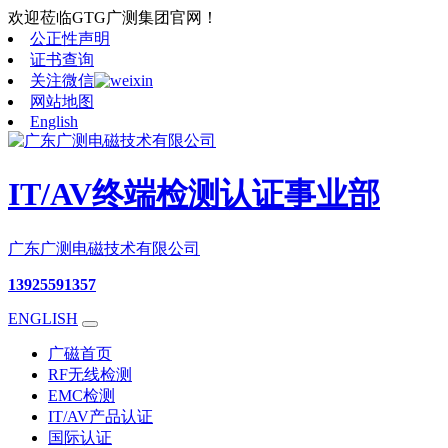
欢迎莅临GTG广测集团官网！
公正性声明
证书查询
关注微信
网站地图
English
IT/AV终端检测认证事业部
广东广测电磁技术有限公司
13925591357
ENGLISH
广磁首页
RF无线检测
EMC检测
IT/AV产品认证
国际认证