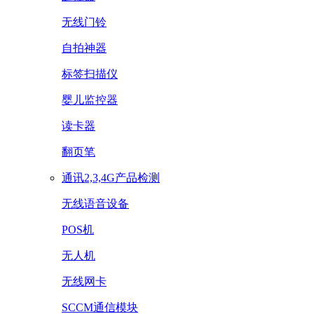
无线门铃
自拍神器
标签扫描仪
婴儿监控器
读卡器
翻页笔
通讯2,3,4G产品检测
无线语音设备
POS机
无人机
无线网卡
SCCM通信模块