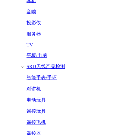
耳机
音响
投影仪
服务器
TV
平板/电脑
SRD无线产品检测
智能手表/手环
对讲机
电动玩具
遥控玩具
遥控飞机
遥控器