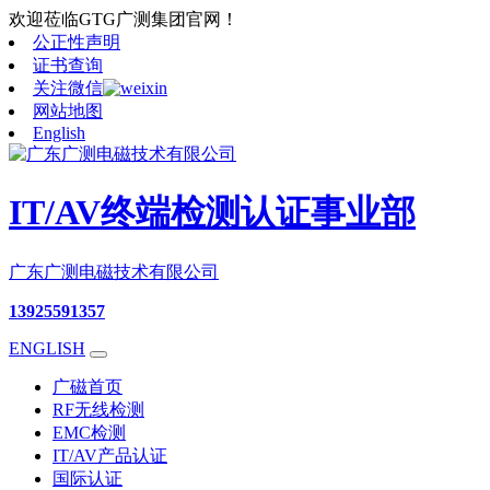
欢迎莅临GTG广测集团官网！
公正性声明
证书查询
关注微信
网站地图
English
IT/AV终端检测认证事业部
广东广测电磁技术有限公司
13925591357
ENGLISH
广磁首页
RF无线检测
EMC检测
IT/AV产品认证
国际认证