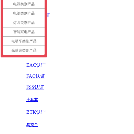
英国
电源类别产品
电池类别产品
UKCA认证
灯具类别产品
德国
智能家电产品
GS认证
电动车类别产品
光储充类别产品
俄罗斯
EAC认证
FAC认证
FSS认证
土耳其
BTK认证
乌克兰