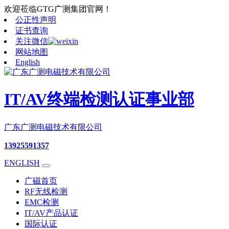
欢迎莅临GTG广测集团官网！
公正性声明
证书查询
关注微信
网站地图
English
IT/AV终端检测认证事业部
广东广测电磁技术有限公司
13925591357
ENGLISH
广磁首页
RF无线检测
EMC检测
IT/AV产品认证
国际认证