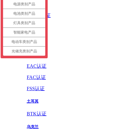
英国
电源类别产品
电池类别产品
UKCA认证
灯具类别产品
德国
智能家电产品
GS认证
电动车类别产品
光储充类别产品
俄罗斯
EAC认证
FAC认证
FSS认证
土耳其
BTK认证
乌克兰