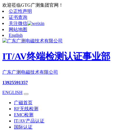
欢迎莅临GTG广测集团官网！
公正性声明
证书查询
关注微信
网站地图
English
IT/AV终端检测认证事业部
广东广测电磁技术有限公司
13925591357
ENGLISH
广磁首页
RF无线检测
EMC检测
IT/AV产品认证
国际认证