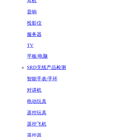
耳机
音响
投影仪
服务器
TV
平板/电脑
SRD无线产品检测
智能手表/手环
对讲机
电动玩具
遥控玩具
遥控飞机
遥控器