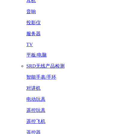
耳机
音响
投影仪
服务器
TV
平板/电脑
SRD无线产品检测
智能手表/手环
对讲机
电动玩具
遥控玩具
遥控飞机
遥控器