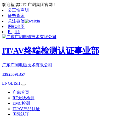
欢迎莅临GTG广测集团官网！
公正性声明
证书查询
关注微信
网站地图
English
IT/AV终端检测认证事业部
广东广测电磁技术有限公司
13925591357
ENGLISH
广磁首页
RF无线检测
EMC检测
IT/AV产品认证
国际认证