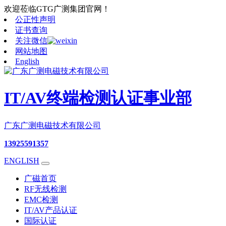
欢迎莅临GTG广测集团官网！
公正性声明
证书查询
关注微信
网站地图
English
IT/AV终端检测认证事业部
广东广测电磁技术有限公司
13925591357
ENGLISH
广磁首页
RF无线检测
EMC检测
IT/AV产品认证
国际认证