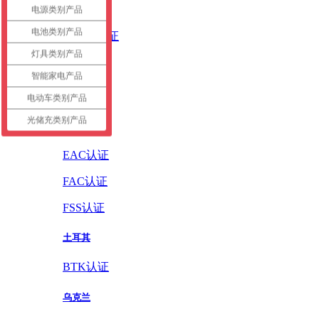
英国
电源类别产品
电池类别产品
UKCA认证
灯具类别产品
德国
智能家电产品
GS认证
电动车类别产品
光储充类别产品
俄罗斯
EAC认证
FAC认证
FSS认证
土耳其
BTK认证
乌克兰