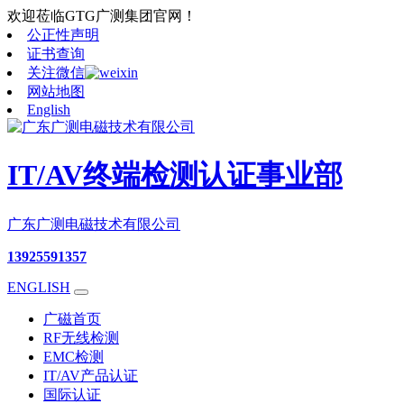
欢迎莅临GTG广测集团官网！
公正性声明
证书查询
关注微信
网站地图
English
IT/AV终端检测认证事业部
广东广测电磁技术有限公司
13925591357
ENGLISH
广磁首页
RF无线检测
EMC检测
IT/AV产品认证
国际认证