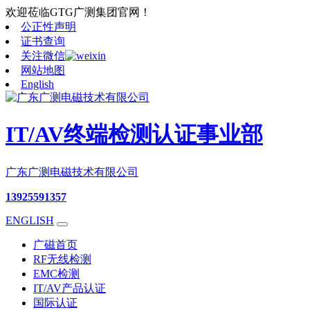
欢迎莅临GTG广测集团官网！
公正性声明
证书查询
关注微信
网站地图
English
IT/AV终端检测认证事业部
广东广测电磁技术有限公司
13925591357
ENGLISH
广磁首页
RF无线检测
EMC检测
IT/AV产品认证
国际认证