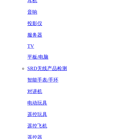
耳机
音响
投影仪
服务器
TV
平板/电脑
SRD无线产品检测
智能手表/手环
对讲机
电动玩具
遥控玩具
遥控飞机
遥控器