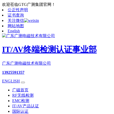
欢迎莅临GTG广测集团官网！
公正性声明
证书查询
关注微信
网站地图
English
IT/AV终端检测认证事业部
广东广测电磁技术有限公司
13925591357
ENGLISH
广磁首页
RF无线检测
EMC检测
IT/AV产品认证
国际认证