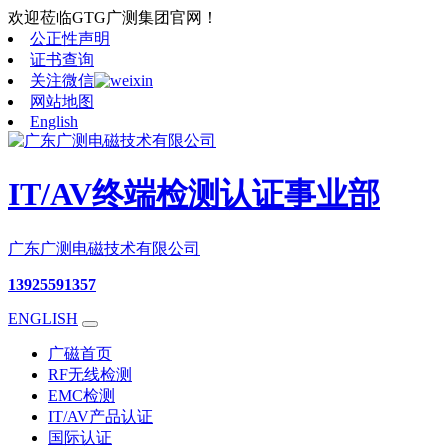
欢迎莅临GTG广测集团官网！
公正性声明
证书查询
关注微信
网站地图
English
IT/AV终端检测认证事业部
广东广测电磁技术有限公司
13925591357
ENGLISH
广磁首页
RF无线检测
EMC检测
IT/AV产品认证
国际认证