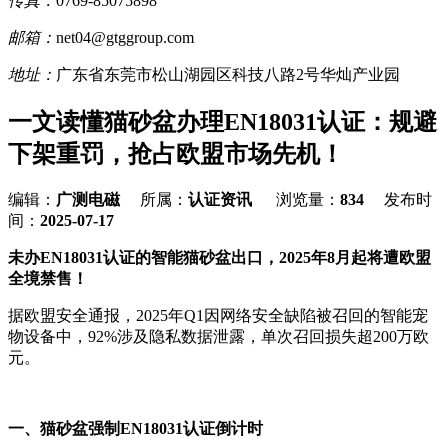
传真：
0769-85075898
邮箱：
net04@gtggroup.com
地址：
广东省东莞市松山湖园区科技八路2号华灿产业园
一文读懂猫砂盆办理EN18031认证：规避
下架重罚，抢占欧盟市场先机！
编辑：
广测电磁
所属：
认证资讯
浏览量：
834
发布时
间：
2025-07-17
未办EN18031认证的智能猫砂盆出口，2025年8月起将遭欧盟
全境禁售！
据欧盟安全通报，2025年Q1因网络安全缺陷被召回的智能宠
物设备中，92%涉及隐私数据泄露，单次召回损失超200万欧
元。
一、猫砂盆强制EN18031认证倒计时