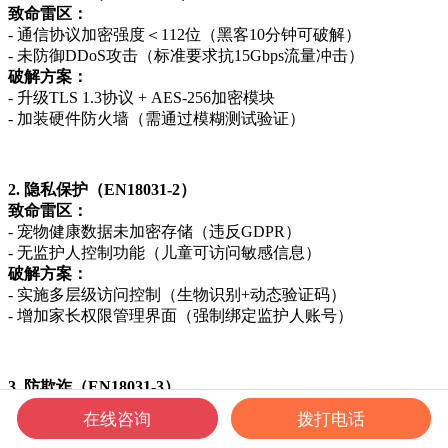
致命雷区：
- 通信协议加密强度＜112位（黑客10分钟可破解）
- 未防御DDoS攻击（标准要求抗15Gbps流量冲击）
破解方案：
- 升级TLS 1.3协议 + AES-256加密模块
- 加装硬件防火墙（需通过模糊测试验证）
2. 隐私保护（EN18031-2）
致命雷区：
- 宠物健康数据未加密存储（违反GDPR）
- 无监护人控制功能（儿童可访问敏感信息）
破解方案：
- 实施多层级访问控制（生物识别+动态验证码）
- 增加家长权限管理界面（强制绑定监护人账号）
3. 防欺诈（EN18031-3）
致命雷区：
在线咨询
拨打电话
- 支付接口无双重验证（单次漏洞致百万欧元损失）