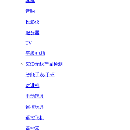
耳机
音响
投影仪
服务器
TV
平板/电脑
SRD无线产品检测
智能手表/手环
对讲机
电动玩具
遥控玩具
遥控飞机
遥控器