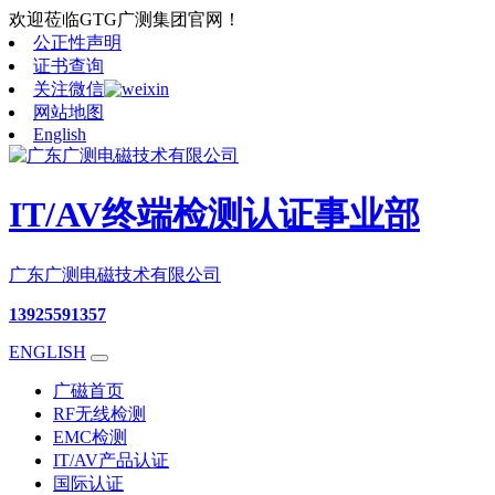
欢迎莅临GTG广测集团官网！
公正性声明
证书查询
关注微信
网站地图
English
IT/AV终端检测认证事业部
广东广测电磁技术有限公司
13925591357
ENGLISH
广磁首页
RF无线检测
EMC检测
IT/AV产品认证
国际认证