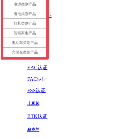
英国
电源类别产品
电池类别产品
UKCA认证
灯具类别产品
德国
智能家电产品
GS认证
电动车类别产品
光储充类别产品
俄罗斯
EAC认证
FAC认证
FSS认证
土耳其
BTK认证
乌克兰