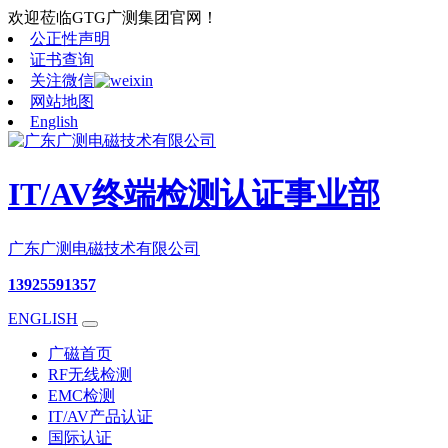
欢迎莅临GTG广测集团官网！
公正性声明
证书查询
关注微信
网站地图
English
IT/AV终端检测认证事业部
广东广测电磁技术有限公司
13925591357
ENGLISH
广磁首页
RF无线检测
EMC检测
IT/AV产品认证
国际认证