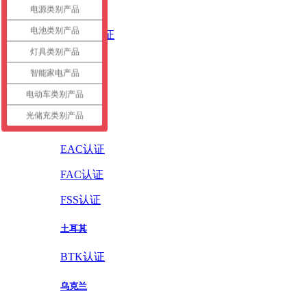
英国
电源类别产品
电池类别产品
UKCA认证
灯具类别产品
德国
智能家电产品
GS认证
电动车类别产品
光储充类别产品
俄罗斯
EAC认证
FAC认证
FSS认证
土耳其
BTK认证
乌克兰