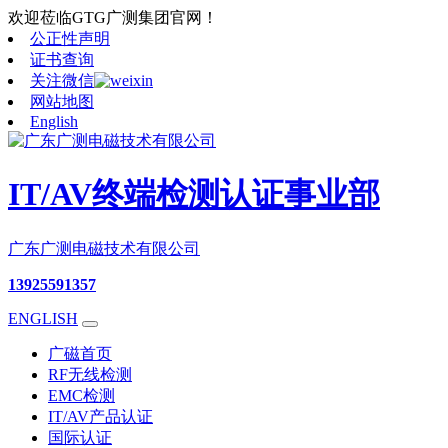
欢迎莅临GTG广测集团官网！
公正性声明
证书查询
关注微信
网站地图
English
IT/AV终端检测认证事业部
广东广测电磁技术有限公司
13925591357
ENGLISH
广磁首页
RF无线检测
EMC检测
IT/AV产品认证
国际认证