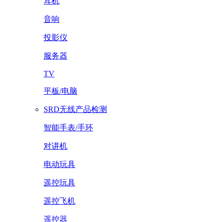
耳机
音响
投影仪
服务器
TV
平板/电脑
SRD无线产品检测
智能手表/手环
对讲机
电动玩具
遥控玩具
遥控飞机
遥控器