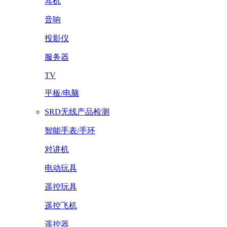
耳机
音响
投影仪
服务器
TV
平板/电脑
SRD无线产品检测
智能手表/手环
对讲机
电动玩具
遥控玩具
遥控飞机
遥控器