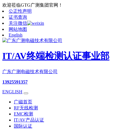
欢迎莅临GTG广测集团官网！
公正性声明
证书查询
关注微信
网站地图
English
IT/AV终端检测认证事业部
广东广测电磁技术有限公司
13925591357
ENGLISH
广磁首页
RF无线检测
EMC检测
IT/AV产品认证
国际认证