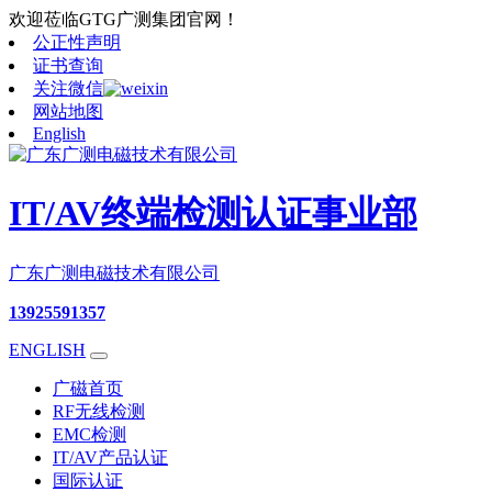
欢迎莅临GTG广测集团官网！
公正性声明
证书查询
关注微信
网站地图
English
IT/AV终端检测认证事业部
广东广测电磁技术有限公司
13925591357
ENGLISH
广磁首页
RF无线检测
EMC检测
IT/AV产品认证
国际认证