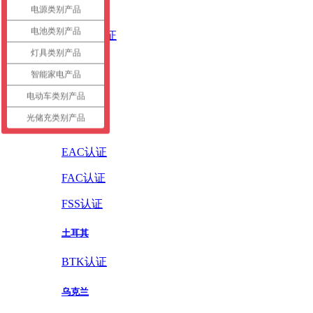
英国
电源类别产品
电池类别产品
UKCA认证
灯具类别产品
德国
智能家电产品
GS认证
电动车类别产品
光储充类别产品
俄罗斯
EAC认证
FAC认证
FSS认证
土耳其
BTK认证
乌克兰