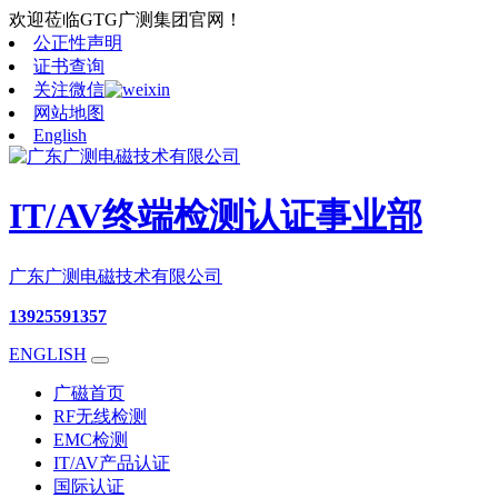
欢迎莅临GTG广测集团官网！
公正性声明
证书查询
关注微信
网站地图
English
IT/AV终端检测认证事业部
广东广测电磁技术有限公司
13925591357
ENGLISH
广磁首页
RF无线检测
EMC检测
IT/AV产品认证
国际认证