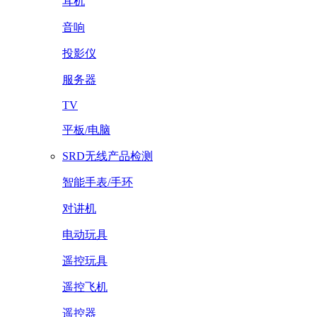
耳机
音响
投影仪
服务器
TV
平板/电脑
SRD无线产品检测
智能手表/手环
对讲机
电动玩具
遥控玩具
遥控飞机
遥控器