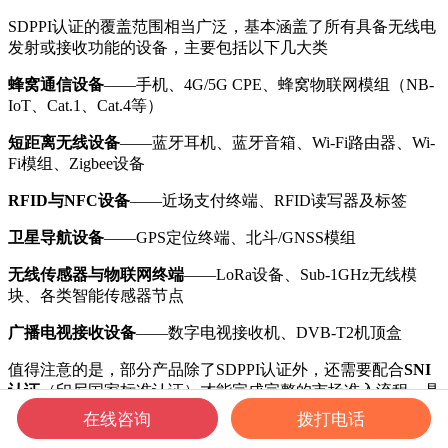
SDPPI认证的覆盖范围相当广泛，基本涵盖了所有具备无线电
发射或接收功能的设备，主要包括以下几大类
蜂窝通信设备
——手机、4G/5G CPE、蜂窝物联网模组（NB-
IoT、Cat.1、Cat.4等）
短距离无线设备
——蓝牙耳机、蓝牙音箱、Wi-Fi路由器、Wi-
Fi模组、Zigbee设备
RFID与NFC设备
——近场支付终端、RFID读写器及标签
卫星导航设备
——GPS定位终端、北斗/GNSS模组
无线传感器与物联网终端
——LoRa设备、Sub-1GHz无线模
块、各类智能传感器节点
广播电视接收设备
——数字电视接收机、DVB-T2机顶盒
值得注意的是，部分产品除了SDPPI认证外，还需要配合
SNI
认证
（印尼国家标准认证）才能完成完整的市场准入流程，具
体需要根据产品类别来判断。
在线咨询
拨打电话