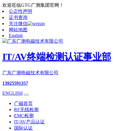
欢迎莅临GTG广测集团官网！
公正性声明
证书查询
关注微信
网站地图
English
IT/AV终端检测认证事业部
广东广测电磁技术有限公司
13925591357
ENGLISH
广磁首页
RF无线检测
EMC检测
IT/AV产品认证
国际认证