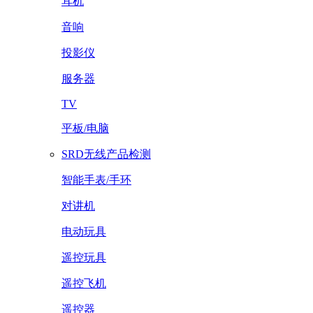
耳机
音响
投影仪
服务器
TV
平板/电脑
SRD无线产品检测
智能手表/手环
对讲机
电动玩具
遥控玩具
遥控飞机
遥控器