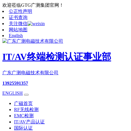
欢迎莅临GTG广测集团官网！
公正性声明
证书查询
关注微信
网站地图
English
IT/AV终端检测认证事业部
广东广测电磁技术有限公司
13925591357
ENGLISH
广磁首页
RF无线检测
EMC检测
IT/AV产品认证
国际认证