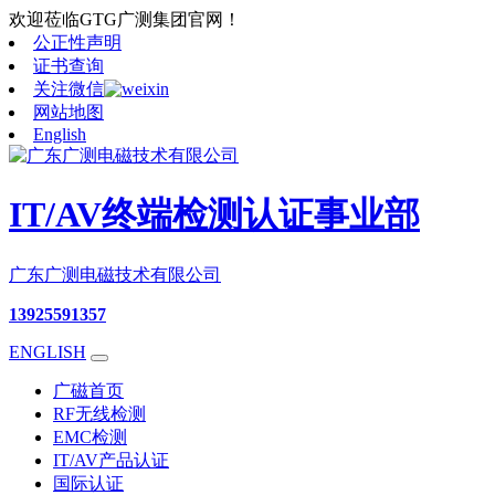
欢迎莅临GTG广测集团官网！
公正性声明
证书查询
关注微信
网站地图
English
IT/AV终端检测认证事业部
广东广测电磁技术有限公司
13925591357
ENGLISH
广磁首页
RF无线检测
EMC检测
IT/AV产品认证
国际认证