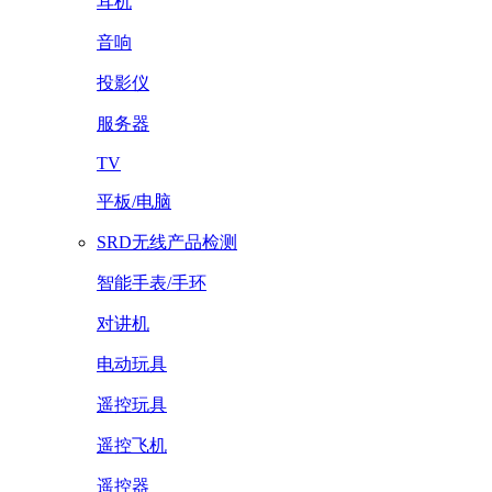
耳机
音响
投影仪
服务器
TV
平板/电脑
SRD无线产品检测
智能手表/手环
对讲机
电动玩具
遥控玩具
遥控飞机
遥控器