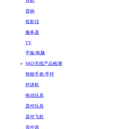
耳机
音响
投影仪
服务器
TV
平板/电脑
SRD无线产品检测
智能手表/手环
对讲机
电动玩具
遥控玩具
遥控飞机
遥控器