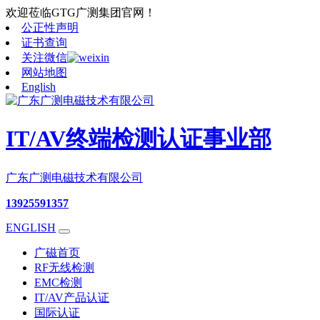
欢迎莅临GTG广测集团官网！
公正性声明
证书查询
关注微信
网站地图
English
IT/AV终端检测认证事业部
广东广测电磁技术有限公司
13925591357
ENGLISH
广磁首页
RF无线检测
EMC检测
IT/AV产品认证
国际认证