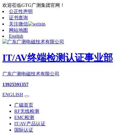
欢迎莅临GTG广测集团官网！
公正性声明
证书查询
关注微信
网站地图
English
IT/AV终端检测认证事业部
广东广测电磁技术有限公司
13925591357
ENGLISH
广磁首页
RF无线检测
EMC检测
IT/AV产品认证
国际认证