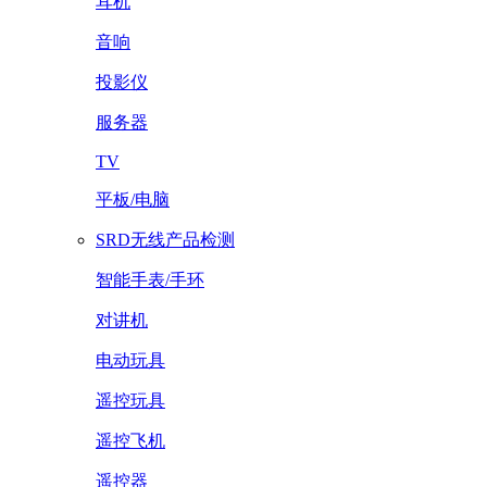
耳机
音响
投影仪
服务器
TV
平板/电脑
SRD无线产品检测
智能手表/手环
对讲机
电动玩具
遥控玩具
遥控飞机
遥控器