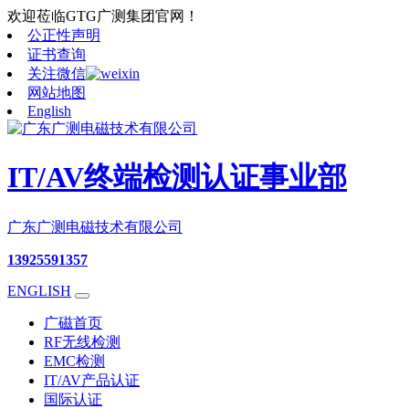
欢迎莅临GTG广测集团官网！
公正性声明
证书查询
关注微信
网站地图
English
IT/AV终端检测认证事业部
广东广测电磁技术有限公司
13925591357
ENGLISH
广磁首页
RF无线检测
EMC检测
IT/AV产品认证
国际认证