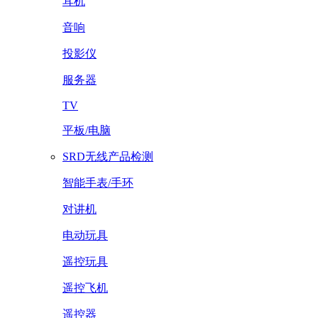
耳机
音响
投影仪
服务器
TV
平板/电脑
SRD无线产品检测
智能手表/手环
对讲机
电动玩具
遥控玩具
遥控飞机
遥控器