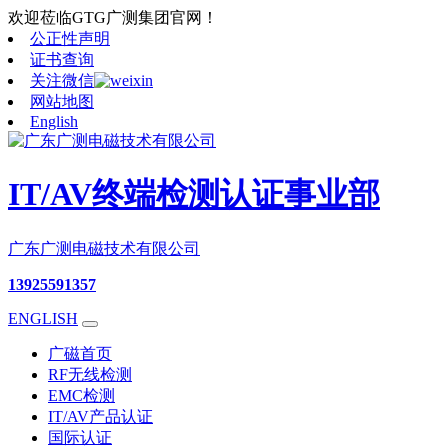
欢迎莅临GTG广测集团官网！
公正性声明
证书查询
关注微信
网站地图
English
IT/AV终端检测认证事业部
广东广测电磁技术有限公司
13925591357
ENGLISH
广磁首页
RF无线检测
EMC检测
IT/AV产品认证
国际认证