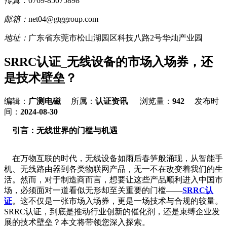
传真：
0769-85075898
邮箱：
net04@gtggroup.com
地址：
广东省东莞市松山湖园区科技八路2号华灿产业园
SRRC认证_无线设备的市场入场券，还
是技术壁垒？
编辑：
广测电磁
所属：
认证资讯
浏览量：
942
发布时
间：
2024-08-30
引言：无线世界的门槛与机遇
在万物互联的时代，无线设备如雨后春笋般涌现，从智能手
机、无线路由器到各类物联网产品，无一不在改变着我们的生
活。然而，对于制造商而言，想要让这些产品顺利进入中国市
场，必须面对一道看似无形却至关重要的门槛——
SRRC认
证
。这不仅是一张市场入场券，更是一场技术与合规的较量。
SRRC认证，到底是推动行业创新的催化剂，还是束缚企业发
展的技术壁垒？本文将带领您深入探索。