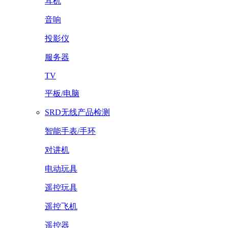
耳机
音响
投影仪
服务器
TV
平板/电脑
SRD无线产品检测
智能手表/手环
对讲机
电动玩具
遥控玩具
遥控飞机
遥控器