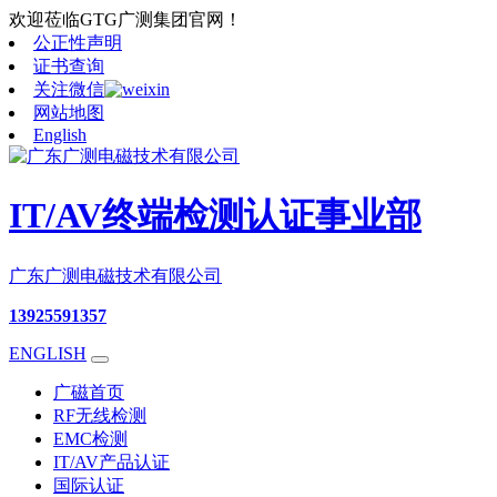
欢迎莅临GTG广测集团官网！
公正性声明
证书查询
关注微信
网站地图
English
IT/AV终端检测认证事业部
广东广测电磁技术有限公司
13925591357
ENGLISH
广磁首页
RF无线检测
EMC检测
IT/AV产品认证
国际认证