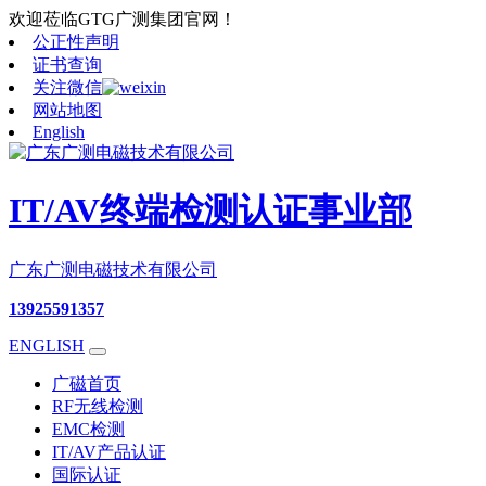
欢迎莅临GTG广测集团官网！
公正性声明
证书查询
关注微信
网站地图
English
IT/AV终端检测认证事业部
广东广测电磁技术有限公司
13925591357
ENGLISH
广磁首页
RF无线检测
EMC检测
IT/AV产品认证
国际认证