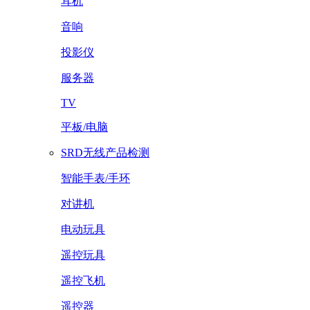
耳机
音响
投影仪
服务器
TV
平板/电脑
SRD无线产品检测
智能手表/手环
对讲机
电动玩具
遥控玩具
遥控飞机
遥控器