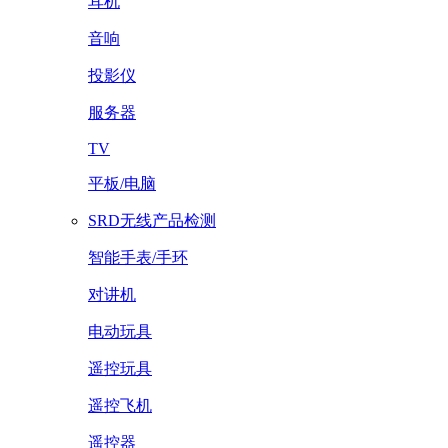
耳机
音响
投影仪
服务器
TV
平板/电脑
SRD无线产品检测
智能手表/手环
对讲机
电动玩具
遥控玩具
遥控飞机
遥控器