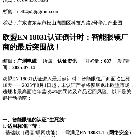
传真：
0769-85075898
邮箱：
net04@gtggroup.com
地址：
广东省东莞市松山湖园区科技八路2号华灿产业园
欧盟EN 18031认证倒计时：智能眼镜厂
商的最后突围战！
编辑：
广测电磁
所属：
认证资讯
浏览量：
687
发布时
间：
2025-07-14
欧盟EN 18031认证进入最后倒计时！智能眼镜厂商面临生死
18天——2025年8月1日起，未认证产品将彻底退出欧盟市场，
违规者最高面临年营收4%的罚款及产品召回风险。以下是关
键行动指南：
一、智能眼镜的认证"生死线"
1.
适用标准严苛
：
- 基础款（语音/联网功能）：需满足
EN 18031-1（网络安全）