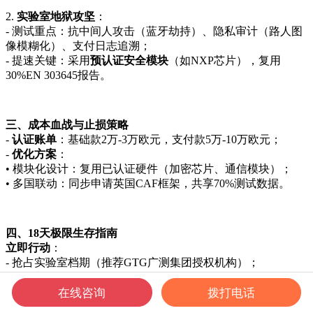
2.
实验室地狱攻坚
：
- 测试重点：抗中间人攻击（蓝牙劫持）、隐私审计（路人图
像模糊化）、支付日志追溯；
- 提速关键：采用
预认证安全模块
（如NXP芯片），复用
30%EN 303645报告。
三、成本血战与止损策略
-
认证账单
：基础款2万-3万欧元，支付款5万-10万欧元；
-
优化方案
：
• 模块化设计：复用已认证硬件（加密芯片、通信模块）；
• 多国联动：同步申请英国CAF框架，共享70%测试数据。
四、18天极限生存指南
立即行动
：
- 抢占实验室档期（推荐GTG广测集团授权机构）；
- 软件紧急整改：
在线咨询
拨打电话
• 禁用默认密码，启用LE Secure Connections协议；
• 集成开源加密库（如mbed TLS）。