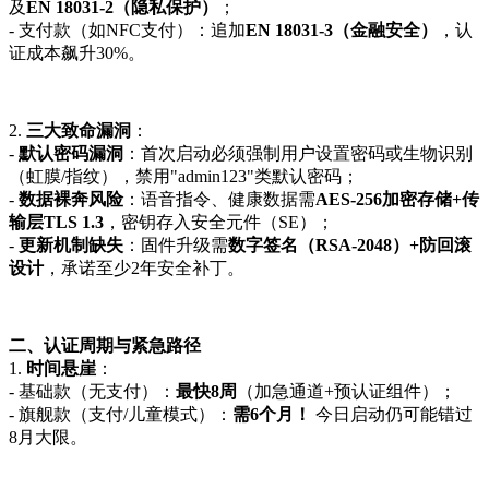
及
EN 18031-2（隐私保护）
；
- 支付款（如NFC支付）：追加
EN 18031-3（金融安全）
，认
证成本飙升30%。
2.
三大致命漏洞
：
-
默认密码漏洞
：首次启动必须强制用户设置密码或生物识别
（虹膜/指纹），禁用"admin123"类默认密码；
-
数据裸奔风险
：语音指令、健康数据需
AES-256加密存储+传
输层TLS 1.3
，密钥存入安全元件（SE）；
-
更新机制缺失
：固件升级需
数字签名（RSA-2048）+防回滚
设计
，承诺至少2年安全补丁。
二、认证周期与紧急路径
1.
时间悬崖
：
- 基础款（无支付）：
最快8周
（加急通道+预认证组件）；
- 旗舰款（支付/儿童模式）：
需6个月！
今日启动仍可能错过
8月大限。