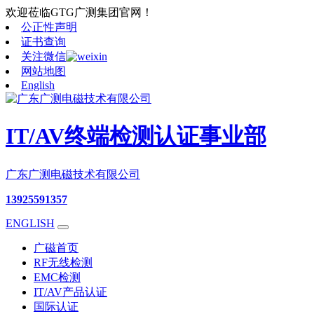
欢迎莅临GTG广测集团官网！
公正性声明
证书查询
关注微信
网站地图
English
IT/AV终端检测认证事业部
广东广测电磁技术有限公司
13925591357
ENGLISH
广磁首页
RF无线检测
EMC检测
IT/AV产品认证
国际认证