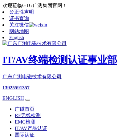
欢迎莅临GTG广测集团官网！
公正性声明
证书查询
关注微信
网站地图
English
IT/AV终端检测认证事业部
广东广测电磁技术有限公司
13925591357
ENGLISH
广磁首页
RF无线检测
EMC检测
IT/AV产品认证
国际认证