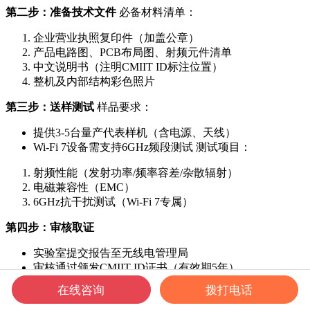
第二步：准备技术文件
必备材料清单：
企业营业执照复印件（加盖公章）
产品电路图、PCB布局图、射频元件清单
中文说明书（注明CMIIT ID标注位置）
整机及内部结构彩色照片
第三步：送样测试
样品要求：
提供3-5台量产代表样机（含电源、天线）
Wi-Fi 7设备需支持6GHz频段测试 测试项目：
射频性能（发射功率/频率容差/杂散辐射）
电磁兼容性（EMC）
6GHz抗干扰测试（Wi-Fi 7专属）
第四步：审核取证
实验室提交报告至无线电管理局
审核通过颁发CMIIT ID证书（有效期5年）
加急服务：4周完成（费用增加30%-50%）
在线咨询
拨打电话