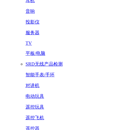
耳机
音响
投影仪
服务器
TV
平板/电脑
SRD无线产品检测
智能手表/手环
对讲机
电动玩具
遥控玩具
遥控飞机
遥控器