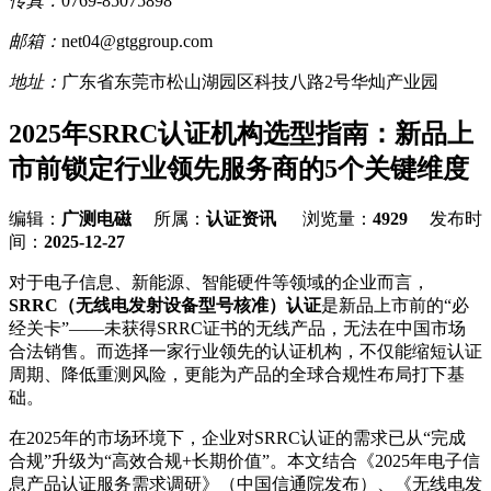
传真：
0769-85075898
邮箱：
net04@gtggroup.com
地址：
广东省东莞市松山湖园区科技八路2号华灿产业园
2025年SRRC认证机构选型指南：新品上
市前锁定行业领先服务商的5个关键维度
编辑：
广测电磁
所属：
认证资讯
浏览量：
4929
发布时
间：
2025-12-27
对于电子信息、新能源、智能硬件等领域的企业而言，
SRRC（无线电发射设备型号核准）认证
是新品上市前的“必
经关卡”——未获得SRRC证书的无线产品，无法在中国市场
合法销售。而选择一家行业领先的认证机构，不仅能缩短认证
周期、降低重测风险，更能为产品的全球合规性布局打下基
础。
在2025年的市场环境下，企业对SRRC认证的需求已从“完成
合规”升级为“高效合规+长期价值”。本文结合《2025年电子信
息产品认证服务需求调研》（中国信通院发布）、《无线电发