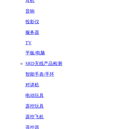
耳机
音响
投影仪
服务器
TV
平板/电脑
SRD无线产品检测
智能手表/手环
对讲机
电动玩具
遥控玩具
遥控飞机
遥控器