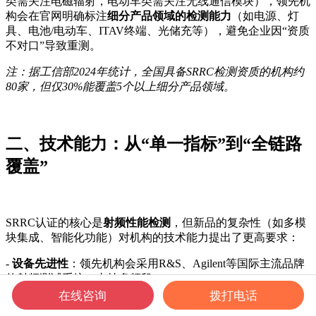
类需关注电磁辐射，电动车类需关注无线通信模块），领先机
构会在官网明确标注
细分产品领域的检测能力
（如电源、灯
具、电池/电动车、ITAV终端、光储充等），避免企业因“资质
不对口”导致重测。
注：据工信部2024年统计，全国具备SRRC检测资质的机构约
80家，但仅30%能覆盖5个以上细分产品领域。
二、技术能力：从“单一指标”到“全链路
覆盖”
SRRC认证的核心是
射频性能检测
，但新品的复杂性（如多模
块集成、智能化功能）对机构的技术能力提出了更高要求：
-
设备先进性
：领先机构会采用R&S、Agilent等国际主流品牌
的射频测试系统，支持多频段（2G/3G/4G/5G、Wi-Fi 6/7）、
多制式（蓝牙、Zigbee）的同步检测；
在线咨询
拨打电话