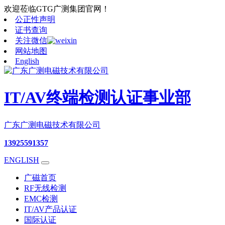
欢迎莅临GTG广测集团官网！
公正性声明
证书查询
关注微信
网站地图
English
IT/AV终端检测认证事业部
广东广测电磁技术有限公司
13925591357
ENGLISH
广磁首页
RF无线检测
EMC检测
IT/AV产品认证
国际认证