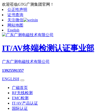
欢迎莅临GTG广测集团官网！
公正性声明
证书查询
关注微信
网站地图
English
IT/AV终端检测认证事业部
广东广测电磁技术有限公司
13925591357
ENGLISH
广磁首页
RF无线检测
EMC检测
IT/AV产品认证
国际认证