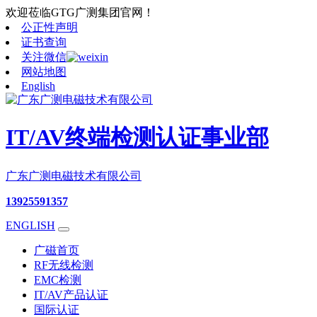
欢迎莅临GTG广测集团官网！
公正性声明
证书查询
关注微信
网站地图
English
IT/AV终端检测认证事业部
广东广测电磁技术有限公司
13925591357
ENGLISH
广磁首页
RF无线检测
EMC检测
IT/AV产品认证
国际认证