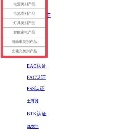
英国
电源类别产品
电池类别产品
UKCA认证
灯具类别产品
德国
智能家电产品
GS认证
电动车类别产品
光储充类别产品
俄罗斯
EAC认证
FAC认证
FSS认证
土耳其
BTK认证
乌克兰