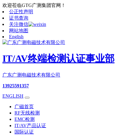
欢迎莅临GTG广测集团官网！
公正性声明
证书查询
关注微信
网站地图
English
IT/AV终端检测认证事业部
广东广测电磁技术有限公司
13925591357
ENGLISH
广磁首页
RF无线检测
EMC检测
IT/AV产品认证
国际认证