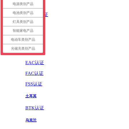
英国
电源类别产品
电池类别产品
UKCA认证
灯具类别产品
德国
智能家电产品
GS认证
电动车类别产品
光储充类别产品
俄罗斯
EAC认证
FAC认证
FSS认证
土耳其
BTK认证
乌克兰