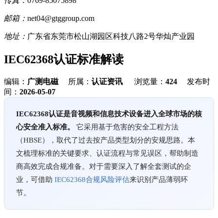
传真：
0769-85075898
邮箱：
net04@gtggroup.com
地址：
广东省东莞市松山湖园区科技八路2号华灿产业园
IEC62368认证标准解读
编辑：
广测电磁
所属：
认证资讯
浏览量：
424
发布时
间：
2026-05-07
IEC62368认证是音视频和信息技术设备进入全球市场的核
心安全准入标准。
它采用基于危害的安全工程方法
（HBSE），取代了过去按产品类型划分的安规思路。本
文梳理标准的关键要求、认证流程与常见误区，帮助制造
商高效完成合规准备。对于需要深入了解全套测试的企
业，可借助
IEC62368合规风险评估
来识别产品薄弱环
节。