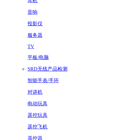
耳机
音响
投影仪
服务器
TV
平板/电脑
SRD无线产品检测
智能手表/手环
对讲机
电动玩具
遥控玩具
遥控飞机
遥控器