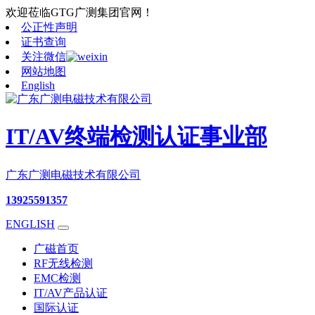
欢迎莅临GTG广测集团官网！
公正性声明
证书查询
关注微信
网站地图
English
IT/AV终端检测认证事业部
广东广测电磁技术有限公司
13925591357
ENGLISH
广磁首页
RF无线检测
EMC检测
IT/AV产品认证
国际认证