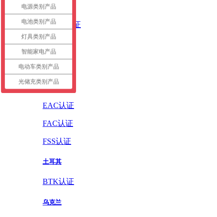
英国
电源类别产品
电池类别产品
UKCA认证
灯具类别产品
德国
智能家电产品
GS认证
电动车类别产品
光储充类别产品
俄罗斯
EAC认证
FAC认证
FSS认证
土耳其
BTK认证
乌克兰