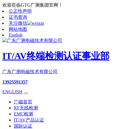
欢迎莅临GTG广测集团官网！
公正性声明
证书查询
关注微信
网站地图
English
IT/AV终端检测认证事业部
广东广测电磁技术有限公司
13925591357
ENGLISH
广磁首页
RF无线检测
EMC检测
IT/AV产品认证
国际认证