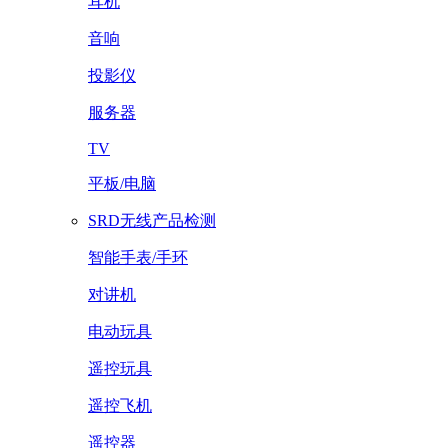
耳机
音响
投影仪
服务器
TV
平板/电脑
SRD无线产品检测
智能手表/手环
对讲机
电动玩具
遥控玩具
遥控飞机
遥控器