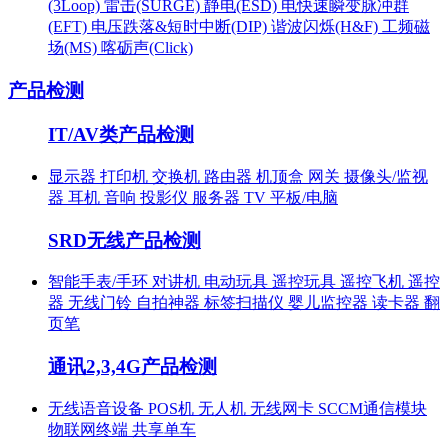
(3Loop)
雷击(SURGE)
静电(ESD)
电快速瞬变脉冲群
(EFT)
电压跌落&短时中断(DIP)
谐波闪烁(H&F)
工频磁
场(MS)
喀砺声(Click)
产品检测
IT/AV类产品检测
显示器
打印机
交换机
路由器
机顶盒
网关
摄像头/监视
器
耳机
音响
投影仪
服务器
TV
平板/电脑
SRD无线产品检测
智能手表/手环
对讲机
电动玩具
遥控玩具
遥控飞机
遥控
器
无线门铃
自拍神器
标签扫描仪
婴儿监控器
读卡器
翻
页笔
通讯2,3,4G产品检测
无线语音设备
POS机
无人机
无线网卡
SCCM通信模块
物联网终端
共享单车