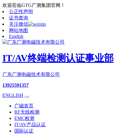
欢迎莅临GTG广测集团官网！
公正性声明
证书查询
关注微信
网站地图
English
IT/AV终端检测认证事业部
广东广测电磁技术有限公司
13925591357
ENGLISH
广磁首页
RF无线检测
EMC检测
IT/AV产品认证
国际认证