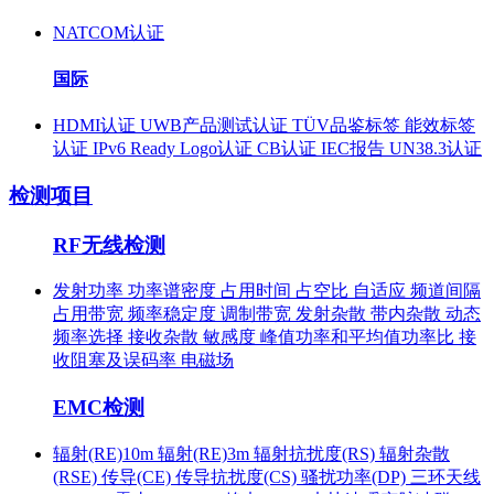
NATCOM认证
国际
HDMI认证
UWB产品测试认证
TÜV品鉴标签
能效标签
认证
IPv6 Ready Logo认证
CB认证
IEC报告
UN38.3认证
检测项目
RF无线检测
发射功率
功率谱密度
占用时间
占空比
自适应
频道间隔
占用带宽
频率稳定度
调制带宽
发射杂散
带内杂散
动态
频率选择
接收杂散
敏感度
峰值功率和平均值功率比
接
收阻塞及误码率
电磁场
EMC检测
辐射(RE)10m
辐射(RE)3m
辐射抗扰度(RS)
辐射杂散
(RSE)
传导(CE)
传导抗扰度(CS)
骚扰功率(DP)
三环天线