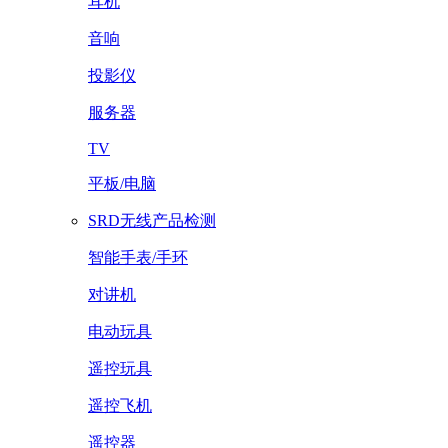
耳机
音响
投影仪
服务器
TV
平板/电脑
SRD无线产品检测
智能手表/手环
对讲机
电动玩具
遥控玩具
遥控飞机
遥控器