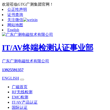
欢迎莅临GTG广测集团官网！
公正性声明
证书查询
关注微信
网站地图
English
IT/AV终端检测认证事业部
广东广测电磁技术有限公司
13925591357
ENGLISH
广磁首页
RF无线检测
EMC检测
IT/AV产品认证
国际认证