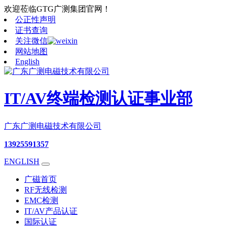
欢迎莅临GTG广测集团官网！
公正性声明
证书查询
关注微信
网站地图
English
IT/AV终端检测认证事业部
广东广测电磁技术有限公司
13925591357
ENGLISH
广磁首页
RF无线检测
EMC检测
IT/AV产品认证
国际认证