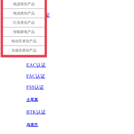
英国
电源类别产品
电池类别产品
UKCA认证
灯具类别产品
德国
智能家电产品
GS认证
电动车类别产品
光储充类别产品
俄罗斯
EAC认证
FAC认证
FSS认证
土耳其
BTK认证
乌克兰