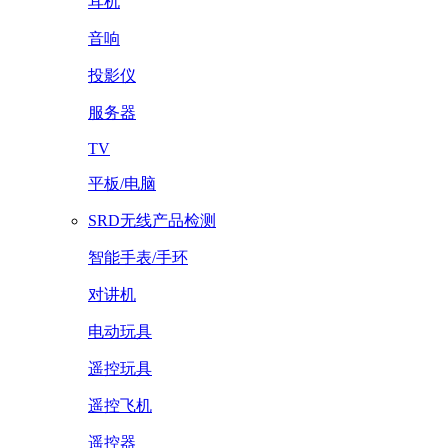
耳机
音响
投影仪
服务器
TV
平板/电脑
SRD无线产品检测
智能手表/手环
对讲机
电动玩具
遥控玩具
遥控飞机
遥控器