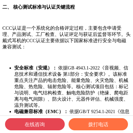
二、 核心测试标准与认证关键流程
CCC认证是一个系统化的合格评定过程，主要包含申请受
理、产品测试、工厂检查、认证评定与获证后监督等环节。头
戴式耳机的CCC认证主要依据以下国家标准进行安全与电磁
兼容测试：
安全标准（安规）：
依据GB 4943.1-2022《音视频、信
息技术和通信技术设备 第1部分：安全要求》。该标准
重点关注产品的电击危险、能量危险、火灾危险、机械
危险、热危险、辐射危险等。核心测试项目包括：标记
与说明、电气结构检查、触电危险防护（绝缘、爬电距
离与电气间隙）、防火设计、元器件评估、机械强度、
温升测试等。
电磁兼容标准（EMC）：
依据GB/T 9254.1-2021《信息
技术设备、多媒体设备和接收机 电磁兼容 第1部分：发
在线咨询
拨打电话
射要求》及GB/T 9254.2-2021相关抗扰度要求。测试项
目涵盖传导骚扰、辐射骚扰等发射要求，以及静电放