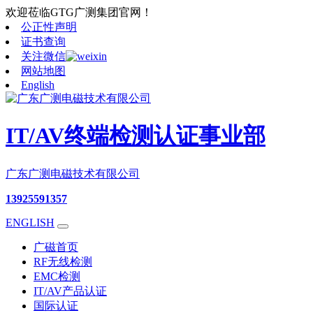
欢迎莅临GTG广测集团官网！
公正性声明
证书查询
关注微信
网站地图
English
IT/AV终端检测认证事业部
广东广测电磁技术有限公司
13925591357
ENGLISH
广磁首页
RF无线检测
EMC检测
IT/AV产品认证
国际认证