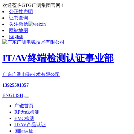
欢迎莅临GTG广测集团官网！
公正性声明
证书查询
关注微信
网站地图
English
IT/AV终端检测认证事业部
广东广测电磁技术有限公司
13925591357
ENGLISH
广磁首页
RF无线检测
EMC检测
IT/AV产品认证
国际认证