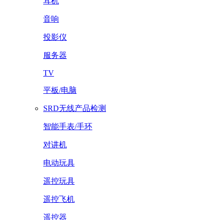
耳机
音响
投影仪
服务器
TV
平板/电脑
SRD无线产品检测
智能手表/手环
对讲机
电动玩具
遥控玩具
遥控飞机
遥控器