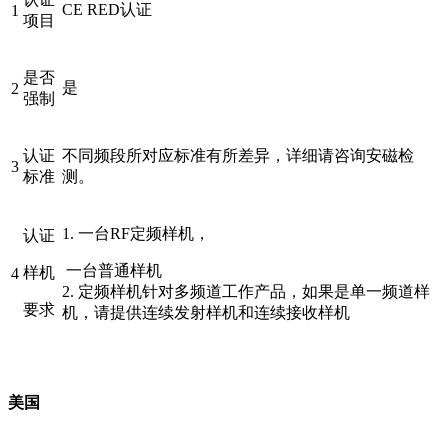
CE RED认证
1
项目
是否
是
2
强制
认证
不同频段所对应标准有所差异，详细请咨询安磁检
3
标准
测。
1. 一台RF定频样机，
认证
一台普通样机
样机
4
2. 定频样机针对多频道工作产品，如果是单一频道样
要求
机，请提供连续发射样机和连续接收样机
美国