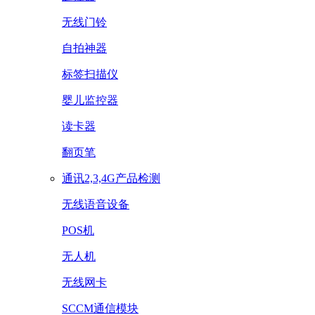
无线门铃
自拍神器
标签扫描仪
婴儿监控器
读卡器
翻页笔
通讯2,3,4G产品检测
无线语音设备
POS机
无人机
无线网卡
SCCM通信模块