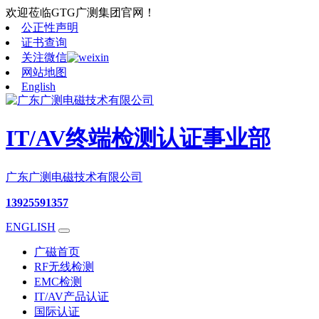
欢迎莅临GTG广测集团官网！
公正性声明
证书查询
关注微信
网站地图
English
IT/AV终端检测认证事业部
广东广测电磁技术有限公司
13925591357
ENGLISH
广磁首页
RF无线检测
EMC检测
IT/AV产品认证
国际认证