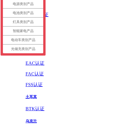
英国
电源类别产品
电池类别产品
UKCA认证
灯具类别产品
德国
智能家电产品
GS认证
电动车类别产品
光储充类别产品
俄罗斯
EAC认证
FAC认证
FSS认证
土耳其
BTK认证
乌克兰